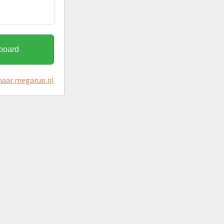
hboard
naar megarun.nl