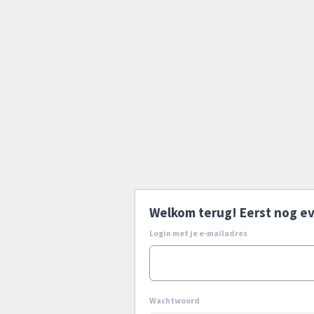
Welkom terug! Eerst nog ev
Login met je e-mailadres
Wachtwoord