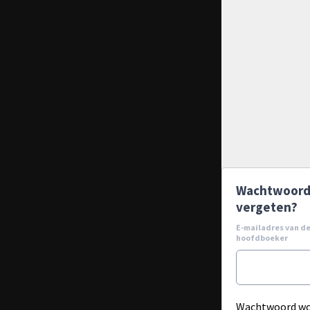
Wachtwoor
vergeten?
E-mailadres van d
hoofdboeker
Wachtwoord wo