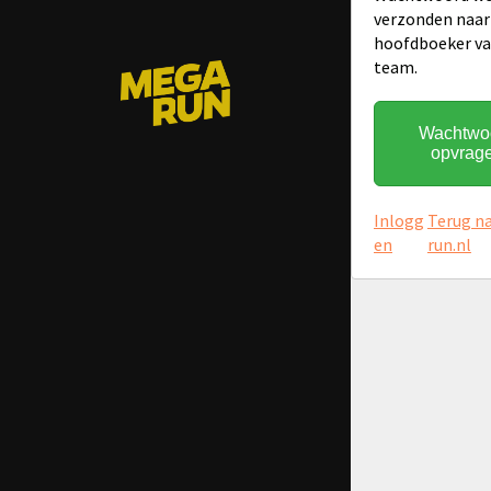
verzonden naar
hoofdboeker va
team.
Wachtwo
opvrag
Inlogg
Terug n
en
run.nl